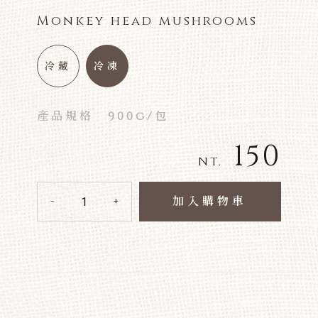
Monkey head mushrooms
冷藏
冷凍
產品規格
900g/包
150
NT.
加入購物車
-
+