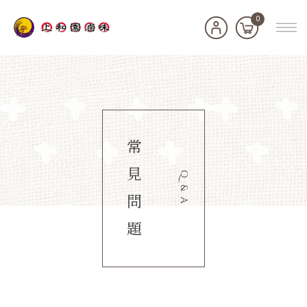
0
常
見
Q&A
問
題