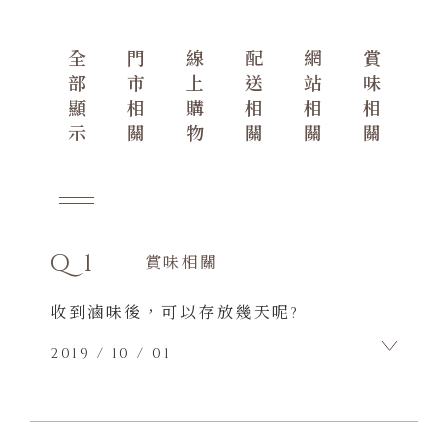
全
門
線
配
網
賞
部
市
上
送
站
味
顯
相
購
相
相
相
示
關
物
關
關
關
Q1
賞味相關
收到滷味後，可以存放幾天呢?
2019 / 10 / 01
A1