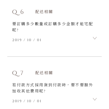
【貨到付款】
貨品由宅急便公司送到你府上時，才
Q6
配送相關
把貨款交給宅急便人員收取即可。
【網路/ATM 轉帳】
要訂購多少數量或訂購多少金額才能宅配
轉帳完成後，請把轉帳帳號後五碼回
呢?
填在訂購單的「ATM轉帳末五碼」欄
位即可。
2019 / 10 / 01
【線上刷卡】
於本網站線上刷卡後，即可等待商品
A6
寄送至府上。
只要訂購滷味，不論訂購多少金額或數
量，都可以宅配到家。
Q7
配送相關
若付款方式採用貨到付款時，要不要額外
加收其他費用呢?
2019 / 10 / 01