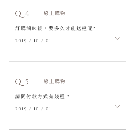
【電話訂購】
直接撥電話 04-2223-0407 訂購。
Q4
線上購物
【傳真訂購】
將訂購單傳真至 04-2227-0587 後，
訂購滷味後，要多久才能送達呢?
再撥 04-2223-0407 確認。
【網路訂購】
2019 / 10 / 01
在本網站線上訂購。 訂購完成後，您
可在訂購系統中查詢訂購單的處理狀
A4
況。
【門市訂購】
只要在當天訂購，最快隔日出貨，後天到
在本店門市填寫訂購單，並直接付清
貨。
Q5
線上購物
商品款項。
到貨日期：星期二~星期六（星期一、日無
請問付款方式有幾種 ?
法到貨）
送達時段：共二個時段供您選擇，分別為
2019 / 10 / 01
【 13:00以前 】與【 14:00~18:00】。
A5