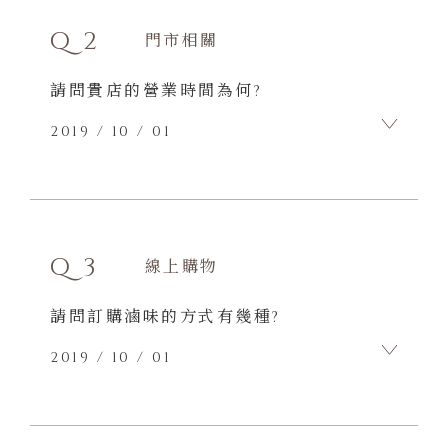
可存放在冰箱冷藏 4 天。
Q2
門市相關
請問貴店的營業時間為何?
2019 / 10 / 01
A2
全年無休，每天營業時間為 08:00 ~
23:00
Q3
線上購物
請問訂購滷味的方式有幾種?
2019 / 10 / 01
A3