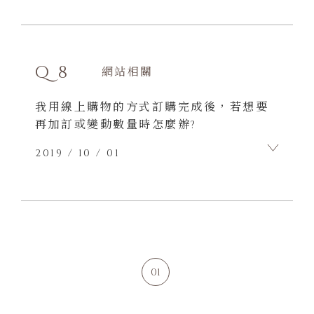
A7
不論採用哪種付款方式，除運費及貨款
外，不用再額外加收其他費用。
Q8
網站相關
我用線上購物的方式訂購完成後，若想要
再加訂或變動數量時怎麼辦?
2019 / 10 / 01
A8
請直接重新下新的訂單，並致電(04-
2223-0407) 告知取消原訂單。
01
如果您為本網站會員，可在[會員中心-訂
單查詢]找尋已取消的訂單並點擊「加至購
物車」，重新將商品複製到購物車。