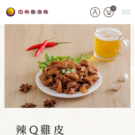
0
辣Q雞皮